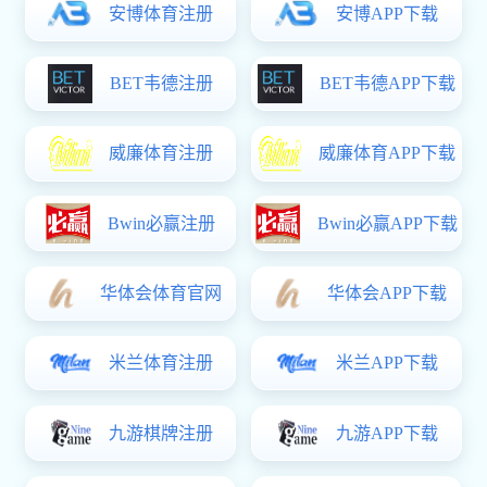
历任党委副书记
张伯林 1979年1月任云南林学院党委副书记
郭绍仪 1979年2月任云南林学院党委副书记
袁用之 1979年9月至1983年10月任云南林学院党委副书
记
张贡臣 1980年1月至1981年10月任云南林学院党委副书
记
伍聚奎 1984年8月至1987年2月任西南林学院党委副书
记
段柏芳 1986年8月任西南林学院党委副书记