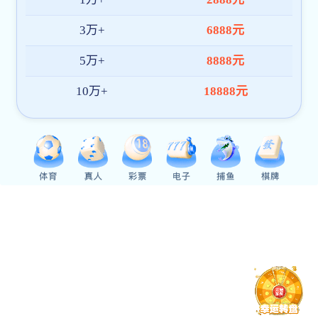
历任校（院）长
徐永椿 1979年6月至1980年10月任云南林学院副院长
1980年10月至1983年8月任云南林学院院长
1983年8月至1984年8月任顾问
王 棋 1983年8月至1984年8月任西南林学院院长
王春林 1983年8月至1984年8月任西南林学院副院长
1984年8月至1990年3月任西南林学院院长
李荣久 1990年3月至1993年12月任西南林学院院长