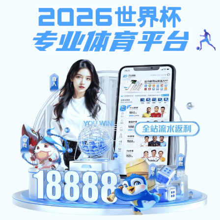
开云在线平台-开云网页版
学校概况
>
>
首页
学校概况
历任领导
历任党委书记
王 棋 1983年11月至1986年8月任西南林学院党委书记