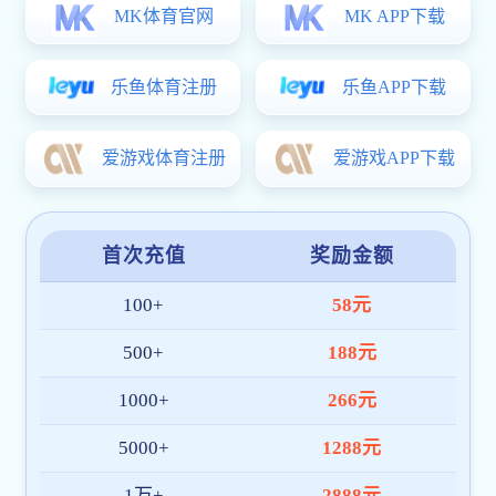
李品贵 1990年7月至2009年2月任西南林学院党委副书
记
李永和 2009年10月至2018年7月任西南林学院党委副书
记、开云在线平台-开云网页版党委副书记
刘沧山 2005年8月至2020年3月任西南林学院党委副书
记、开云在线平台-开云网页版党委副书记
刘清江 2020年4月至2023年4月任开云在线平台-开云网
页版党委副书记
彭志远 2018年7月至2020年1月任开云在线平台-开云网
页版党委副书记
李 君 2024年4月至2025 年10月任开云在线平台-开云
网页版党委副书记